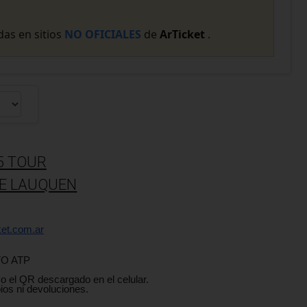
as en sitios
NO OFICIALES
de
ArTicket
.
5 TOUR
E LAUQUEN
ket.com.ar
O ATP
 o el QR descargado en el celular.
os ni devoluciones.