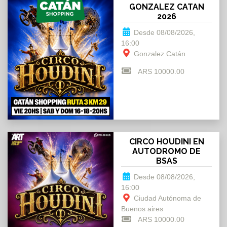
GONZALEZ CATAN
2026
Desde 08/08/2026,
16:00
Gonzalez Catán
ARS 10000.00
CIRCO HOUDINI EN
AUTODROMO DE
BSAS
Desde 08/08/2026,
16:00
Ciudad Autónoma de
Buenos aires
ARS 10000.00