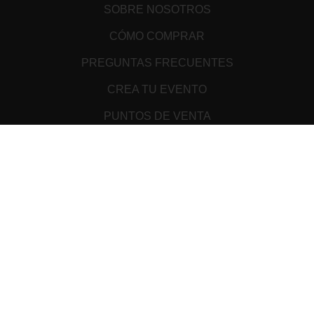
SOBRE NOSOTROS
CÓMO COMPRAR
PREGUNTAS FRECUENTES
CREA TU EVENTO
PUNTOS DE VENTA
TÉRMINOS Y CONDICIONES
ATENCIÓN AL CLIENTE
AVISO DE PRIVACIDAD
MEDIOS DE PAGO
Cookie Declaration