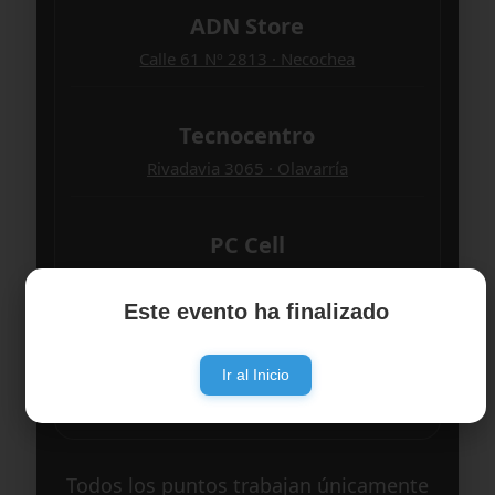
ADN Store
Calle 61 Nº 2813 · Necochea
Tecnocentro
Rivadavia 3065 · Olavarría
PC Cell
Calle Olavarría Nº 112 · Bolívar
Este evento ha finalizado
Disquería Liverpool
Ir al Inicio
Moreno 626 · Azul
Todos los puntos trabajan únicamente