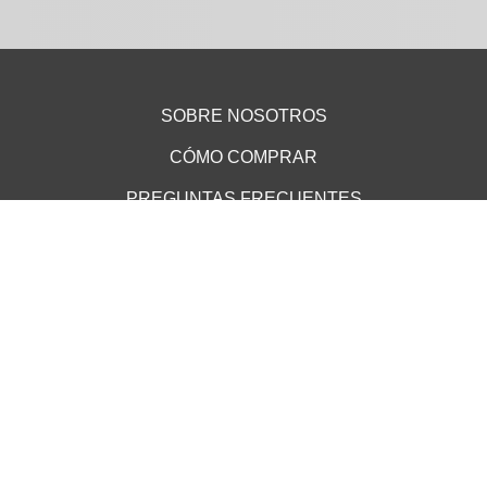
SOBRE NOSOTROS
CÓMO COMPRAR
PREGUNTAS FRECUENTES
CREA TU EVENTO
PUNTOS DE VENTA
TÉRMINOS Y CONDICIONES
ATENCIÓN AL CLIENTE
AVISO DE PRIVACIDAD
MEDIOS DE PAGO