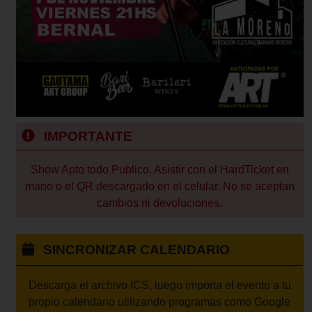
IMPORTANTE
Show Apto todo Publico. Asistir con el HardTicket en
mano o el QR descargado en el celular. No se aceptan
cambios ni devoluciones.
SINCRONIZAR CALENDARIO
Descarga el archivo ICS, luego importa el evento a tu
propio calendario utilizando programas como Google