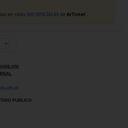
as en sitios
NO OFICIALES
de
ArTicket
.
BARILARI
ERNAL
ket.com.ar
TODO PUBLICO