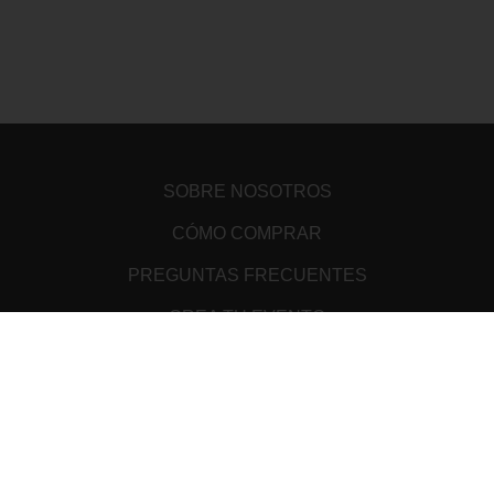
SOBRE NOSOTROS
CÓMO COMPRAR
PREGUNTAS FRECUENTES
CREA TU EVENTO
PUNTOS DE VENTA
TÉRMINOS Y CONDICIONES
ATENCIÓN AL CLIENTE
AVISO DE PRIVACIDAD