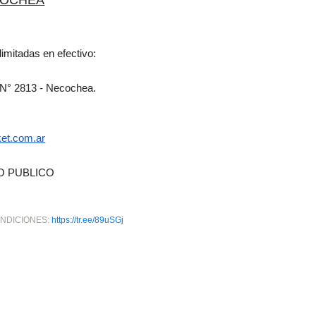
COCHEA
limitadas en efectivo:
 N° 2813 -
Necochea.
ket.com.ar
O PUBLICO
NDICIONES:
https://tr.ee/89uSGj