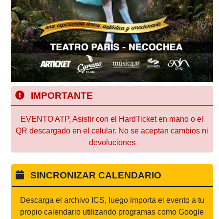
IMPORTANTE
EVENTO ATP, Asistir con el HardTicket en mano o el
QR descargado en el celular. No se aceptan cambios ni
devoluciones
SINCRONIZAR CALENDARIO
Descarga el archivo ICS, luego importa el evento a tu
propio calendario utilizando programas como Google