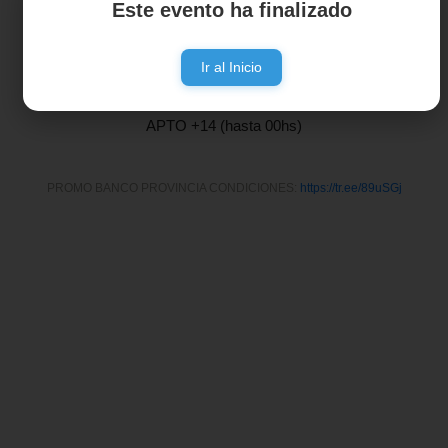
Este evento ha finalizado
Show en vivo de La Motorband y Duo Alta Gama
Ir al Inicio
www.articket.com.ar
APTO +14 (hasta 00hs)
PROMO BANCO PROVINCIA CONDICIONES:
https://tr.ee/89uSGj