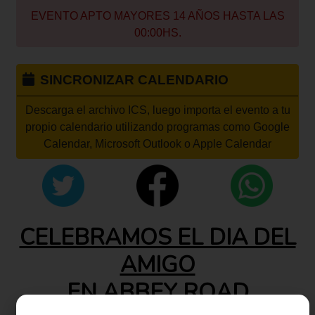
EVENTO APTO MAYORES 14 AÑOS HASTA LAS
00:00HS.
SINCRONIZAR CALENDARIO
Descarga el archivo ICS, luego importa el evento a tu
propio calendario utilizando programas como Google
Calendar, Microsoft Outlook o Apple Calendar
CELEBRAMOS EL DIA DEL
AMIGO
EN ABBEY ROAD