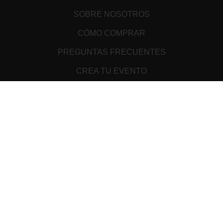
SOBRE NOSOTROS
CÓMO COMPRAR
PREGUNTAS FRECUENTES
CREA TU EVENTO
PUNTOS DE VENTA
TÉRMINOS Y CONDICIONES
ATENCIÓN AL CLIENTE
AVISO DE PRIVACIDAD
MEDIOS DE PAGO
Cookie Declaration