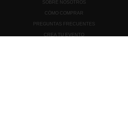
SOBRE NOSOTROS
CÓMO COMPRAR
PREGUNTAS FRECUENTES
CREA TU EVENTO
PUNTOS DE VENTA
TÉRMINOS Y CONDICIONES
ATENCIÓN AL CLIENTE
AVISO DE PRIVACIDAD
MEDIOS DE PAGO
Cookie Declaration