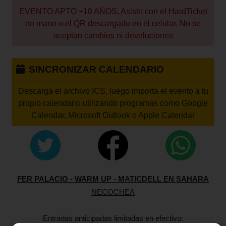
EVENTO APTO +18 AÑOS, Asistir con el HardTicket
en mano o el QR descargado en el celular. No se
aceptan cambios ni devoluciones
SINCRONIZAR CALENDARIO
Descarga el archivo ICS, luego importa el evento a tu
propio calendario utilizando programas como Google
Calendar, Microsoft Outlook o Apple Calendar
FER PALACIO - WARM UP - MATICDELL EN SAHARA
NECOCHEA
Entradas anticipadas limitadas en efectivo: