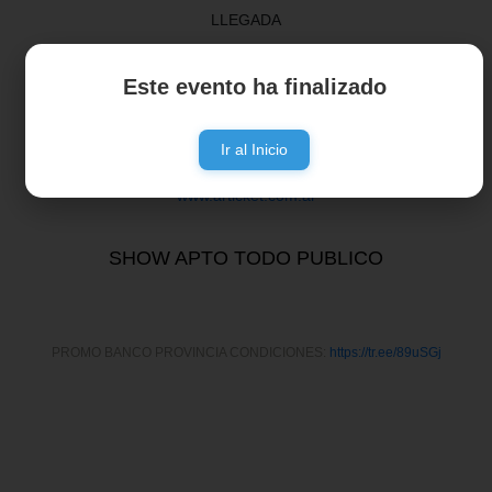
LLEGADA
Entradas anticipadas limitadas en efectivo:
Este evento ha finalizado
La Casa de las Guitarras:
Belgrano 3420 - Mar del Plata
FAVA Casa Central:
Av. Pedro Luro 3247 - Mar del Plata
Ir al Inicio
www.articket.com.ar
SHOW APTO TODO PUBLICO
PROMO BANCO PROVINCIA CONDICIONES:
https://tr.ee/89uSGj