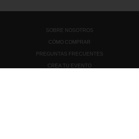
SOBRE NOSOTROS
CÓMO COMPRAR
PREGUNTAS FRECUENTES
CREA TU EVENTO
PUNTOS DE VENTA
TÉRMINOS Y CONDICIONES
ATENCIÓN AL CLIENTE
AVISO DE PRIVACIDAD
MEDIOS DE PAGO
Cookie Declaration