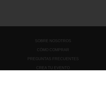
SOBRE NOSOTROS
CÓMO COMPRAR
PREGUNTAS FRECUENTES
CREA TU EVENTO
PUNTOS DE VENTA
TÉRMINOS Y CONDICIONES
ATENCIÓN AL CLIENTE
AVISO DE PRIVACIDAD