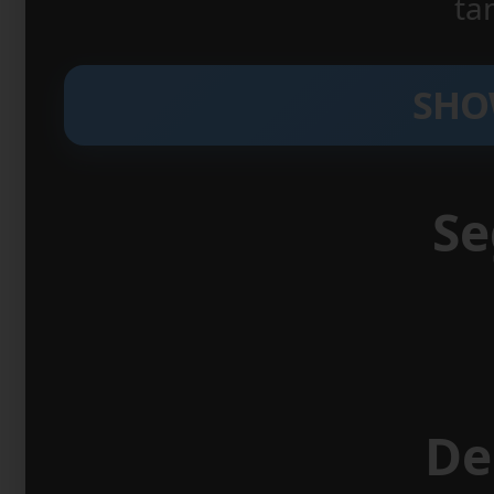
ta
SHO
Se
De