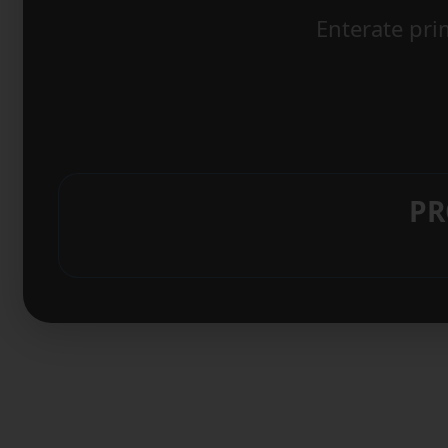
Enterate pri
PR