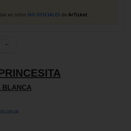
as en sitios
NO OFICIALES
de
ArTicket
.
PRINCESITA
A BLANCA
ket.com.ar