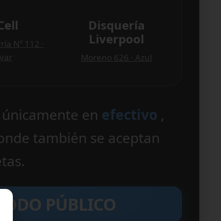
Cell
Disquería
Liverpool
ría Nº 112 ·
ívar
Moreno 626 · Azul
n únicamente en
efectivo
,
donde también se aceptan
etas.
TODO PÚBLICO