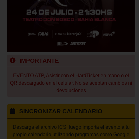
IMPORTANTE
EVENTO ATP, Asistir con el HardTicket en mano o el
QR descargado en el celular. No se aceptan cambios ni
devoluciones
SINCRONIZAR CALENDARIO
Descarga el archivo ICS, luego importa el evento a tu
propio calendario utilizando programas como Google