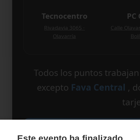
Tecnocentro
PC 
Rivadavia 3065 ·
Calle Olavar
Olavarría
Bol
Todos los puntos trabaja
excepto
Fava Central
, 
tarj
EVENTO APTO 
Este evento ha finalizado