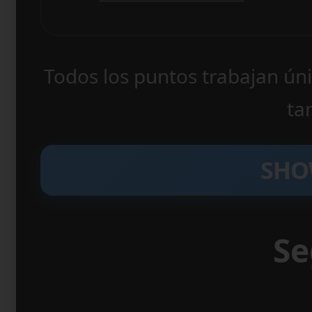
Todos los puntos trabajan ú
ta
SHO
Se