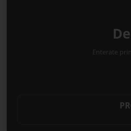
De
Enterate pri
PR