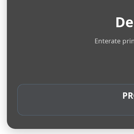
De
Enterate pri
PR