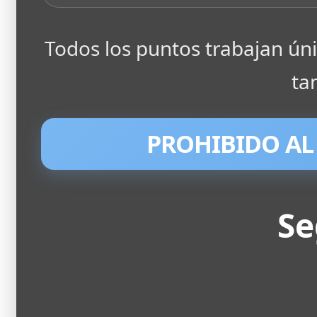
Todos los puntos trabajan ú
ta
PROHIBIDO AL
Se