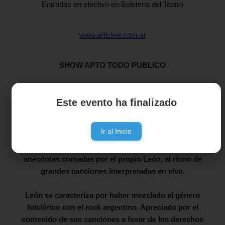
Entradas en efectivo en Boleteria del Teatro
www.articket.com.ar
SHOW APTO TODO PUBLICO
---
León Gieco se presentará en Tres Arroyos.
Este evento ha finalizado
En esta oportunidad León se presentará junto a Joana
Ir al Inicio
Gieco y Alejo León, en un espectáculo íntimo y cercano.
Durante el show, se podrán apreciar fotografías, videos y
anécdotas contadas por el propio León, al ritmo de
grandes canciones interpretadas en vivo.
León se caracteriza por haber mezclado el género
folclórico con el rock argentino. Apreciado por el
contenido de sus canciones a favor de los derechos