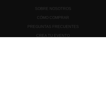
SOBRE NOSOTROS
CÓMO COMPRAR
PREGUNTAS FRECUENTES
CREA TU EVENTO
PUNTOS DE VENTA
TÉRMINOS Y CONDICIONES
ATENCIÓN AL CLIENTE
AVISO DE PRIVACIDAD
MEDIOS DE PAGO
Cookie Declaration