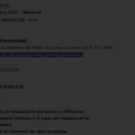
vo en:
via 3065 -
Olavarria
:
Moreno 626
- Azul
Discapacidad
a la
Boletería del Teatro
de
Lunes a viernes de 8:30 a 16hs.
l 1er día hábil del mes corriente del evento.
ket.com.ar
O PUBLICO
-
o de mentalismo que invita a reflexionar
otros mismos y el lugar del misterio en la
nidad.
gó el momento de abrir la puerta.