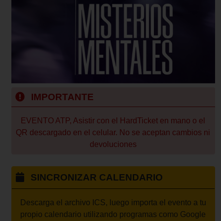
IMPORTANTE
EVENTO ATP, Asistir con el HardTicket en mano o el
QR descargado en el celular. No se aceptan cambios ni
devoluciones
SINCRONIZAR CALENDARIO
Descarga el archivo ICS, luego importa el evento a tu
propio calendario utilizando programas como Google