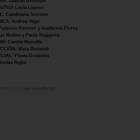
: Gabriel Grosvald
IVA Lucía Liguori
 Candelaria Serrano
ICA: Andrea Vega
erico Kersner y Guillermo Flores
 Molina y Paula Roggiero.
: Camila Mansilla
CIÓN: Mara Bonaudi
L: Flavia Grolimini
colas Rejlis
NDICIONES:
https://tr.ee/89uSGj