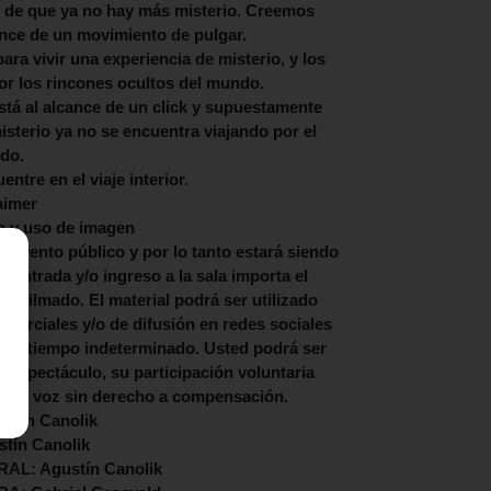
ón de que ya no hay más misterio. Creemos
cance de un movimiento de pulgar.
para vivir una experiencia de misterio, y los
por los rincones ocultos del mundo.
tá al alcance de un click y supuestamente
isterio ya no se encuentra viajando por el
do.
entre en el viaje interior.
aimer
n y uso de imagen
vento público y por lo tanto estará siendo
a entrada y/o ingreso a la sala importa el
 y filmado. El material podrá ser utilizado
comerciales y/o de difusión en redes sociales
 por tiempo indeterminado. Usted podrá ser
l espectáculo, su participación voluntaria
agen y voz sin derecho a compensación.
stín Canolik
tín Canolik
L: Agustín Canolik