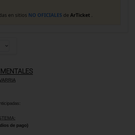
as en sitios
NO OFICIALES
de
ArTicket
.
 MENTALES
VARRIA
nticipadas:
STEMA:
dios de pago)