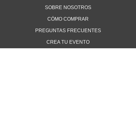
SOBRE NOSOTROS
CÓMO COMPRAR
PREGUNTAS FRECUENTES
CREA TU EVENTO
PUNTOS DE VENTA
TÉRMINOS Y CONDICIONES
ATENCIÓN AL CLIENTE
AVISO DE PRIVACIDAD
MEDIOS DE PAGO
Cookie Declaration