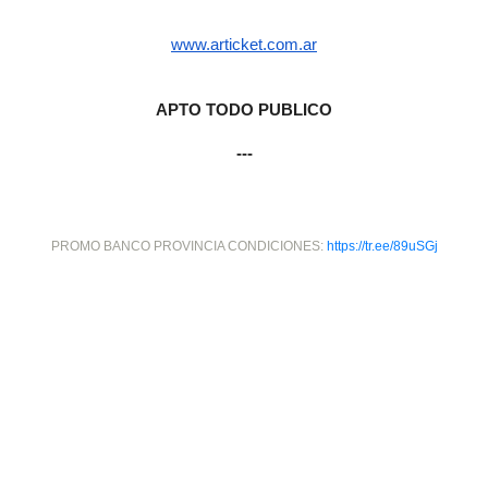
www.articket.com.ar
APTO TODO PUBLICO
---
PROMO BANCO PROVINCIA CONDICIONES:
https://tr.ee/89uSGj