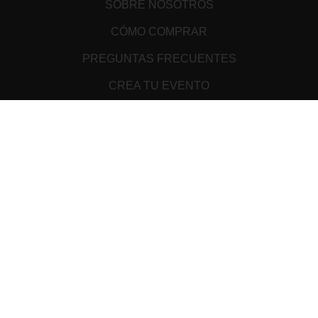
SOBRE NOSOTROS
CÓMO COMPRAR
PREGUNTAS FRECUENTES
CREA TU EVENTO
PUNTOS DE VENTA
TÉRMINOS Y CONDICIONES
ATENCIÓN AL CLIENTE
AVISO DE PRIVACIDAD
MEDIOS DE PAGO
Cookie Declaration