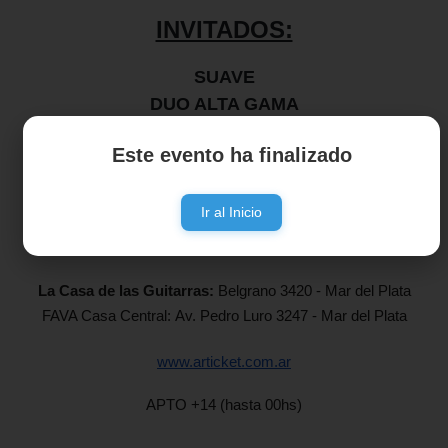
INVITADOS:
SUAVE
DUO ALTA GAMA
Este evento ha finalizado
Ir al Inicio
Entradas anticipadas limitadas en efectivo:
La Casa de las Guitarras:
Belgrano 3420 - Mar del Plata
FAVA Casa Central:
Av. Pedro Luro 3247 - Mar del Plata
www.articket.com.ar
APTO +14 (hasta 00hs)