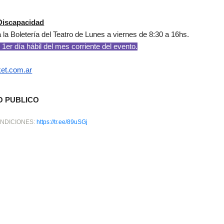
Discapacidad
a la
Boletería del Teatro
de
Lunes a viernes de 8:30 a 16hs.
l 1er día hábil del mes corriente del evento.
ket.com.ar
O PUBLICO
NDICIONES:
https://tr.ee/89uSGj