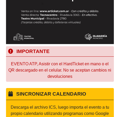
IMPORTANTE
EVENTO ATP, Asistir con el HardTicket en mano o el
QR descargado en el celular. No se aceptan cambios ni
devoluciones
SINCRONIZAR CALENDARIO
Descarga el archivo ICS, luego importa el evento a tu
propio calendario utilizando programas como Google