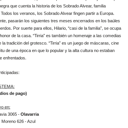
gra que cuenta la historia de los Sobrado Alvear, familia
.
Todos los veranos, los Sobrado Alvear fingen partir a Europa.
te, pasarán los siguientes tres meses
encerrados en los baúles
erdos. Por suerte para ellos, Hilario, “casi de la familia”, se ocupa
 honor de la casa.
“Tirria” es también un homenaje a las comedias
la tradición del grotesco. “Tirria” es un juego de
máscaras, cine
itu de
una época en que lo popular y la alta cultura no estaban
e enfrentados.
nticipadas:
STEMA:
dios de pago)
vo en:
via 3065 -
Olavarria
:
Moreno 626
- Azul