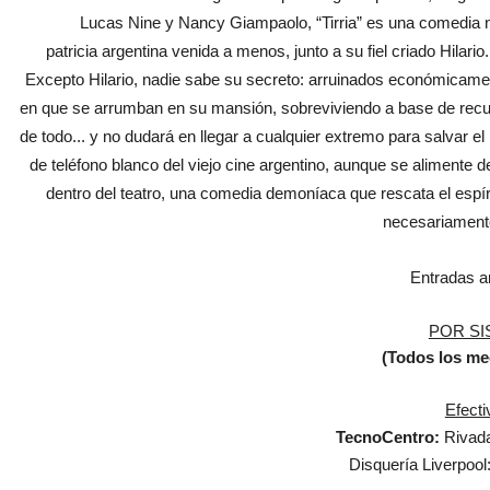
Lucas Nine y Nancy Giampaolo, “Tirria” es
una comedia ne
patricia
argentina venida a menos, junto a su fiel criado Hilario
Excepto Hilario, nadie
sabe su secreto: arruinados económicamen
en que se arrumban en su mansión, sobreviviendo a base de
recu
de todo... y no
dudará en llegar a cualquier extremo para salvar el
de teléfono blanco del viejo cine
argentino, aunque se alimente de 
dentro del teatro, una comedia demoníaca que rescata el espír
necesariament
Entradas a
POR SI
(Todos los me
Efecti
TecnoCentro:
Rivada
Disquería Liverpool