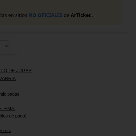
as en sitios
NO OFICIALES
de
ArTicket
.
EMPO DE JUGAR
VARRIA
nticipadas:
STEMA:
dios de pago)
vo en: