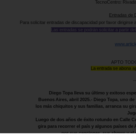
TecnoCentro:
Rivada
Entradas de 
Para solicitar entradas de discapacidad por favor dirigirse 
Las entradas se podrán solicitar a partir de
www.artic
APTO TOD
La entrada se abona ap
--
Diego Topa lleva su último y exitoso espe
Buenos Aires, abril 2025.- Diego Topa, uno de
los más chiquitos y sus familias, arranca su g
Jug
Luego de dos años de éxito rotundo en Calle Co
gira para recorrer el país y algunos países de
por sus canciones, sus shows y el 