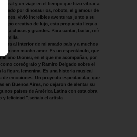
eatral y un viaje en el tiempo que hizo vibrar a
mpañado por dinosaurios, robots, el glamour de
larines, vivió increíbles aventuras junto a su
quipo creativo de lujo, esta propuesta llega a
do a chicos y grandes. Para cantar, bailar, reír
n familia.
a obra al interior de mi amado país y a muchos
ciben con mucho amor. Es un espectáculo, que
Emiliano Dionisi, en el que me acompañan, por
o como coreógrafo y Ramiro Delgado sobre el
 la figura femenina. Es una historia musical
ena de emociones. Un proyecto espectacular, que
as en Buenos Aires, no dejaron de alentar su
algunos países de América Latina con esta obra
 y felicidad ",señala el artista