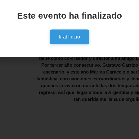
“Topa, es tiempo de jugar” fue una experiencia t
todas las familias durante el 2023 y 2024. Aco
Este evento ha finalizado
los años ‘70 y un gran elenco de actores y bai
público amado. Con gran impacto visual y un e
todo el país para seguir sorprendiendo y animan
Ir al Inicio
y soñar e
“Estoy inmensamente feliz de poder llevar est
países de Latinoamérica, donde siempre me re
tiene como co-creador y director a mi amigo 
Por tercer año consecutivo, Gustavo Carriz
escenario, y este año Marina Caracciolo será
fantástica, con canciones extraordinarias y ll
quienes la vivieron durante las dos temporad
regreso. Así que llegar a toda la Argentina y 
tan querida me llena de orgullo