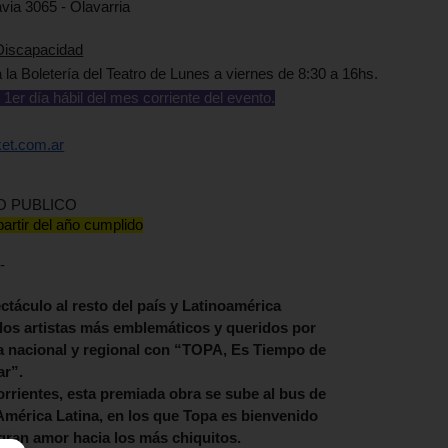
via 3065 -
Olavarria
Discapacidad
a la
Boletería del Teatro
de
Lunes a viernes de 8:30 a 16hs.
l 1er día hábil del mes corriente del evento.
ket.com.ar
O PUBLICO
artir del año cumplido
-
ctáculo al resto del país y Latinoamérica
 los artistas más emblemáticos y queridos por
ira nacional y regional con “TOPA, Es Tiempo de
ar”.
rrientes, esta premiada obra se sube al bus de
 América Latina, en los que Topa es bienvenido
gran amor hacia los más chiquitos.