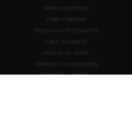
SOBRE NOSOTROS
CÓMO COMPRAR
PREGUNTAS FRECUENTES
CREA TU EVENTO
PUNTOS DE VENTA
TÉRMINOS Y CONDICIONES
ATENCIÓN AL CLIENTE
AVISO DE PRIVACIDAD
MEDIOS DE PAGO
Cookie Declaration