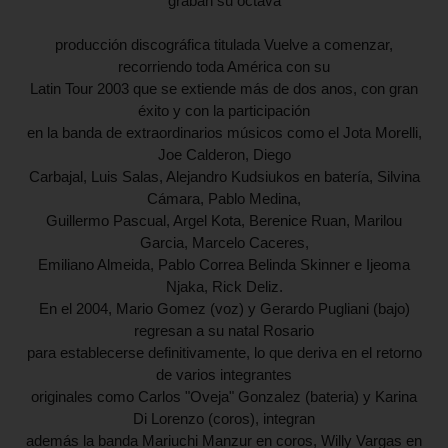
graban su octava
producción discográfica titulada Vuelve a comenzar,
recorriendo toda América con su
Latin Tour 2003 que se extiende más de dos anos, con gran
éxito y con la participación
en la banda de extraordinarios músicos como el Jota Morelli,
Joe Calderon, Diego
Carbajal, Luis Salas, Alejandro Kudsiukos en batería, Silvina
Cámara, Pablo Medina,
Guillermo Pascual, Argel Kota, Berenice Ruan, Marilou
Garcia, Marcelo Caceres,
Emiliano Almeida, Pablo Correa Belinda Skinner e Ijeoma
Njaka, Rick Deliz.
En el 2004, Mario Gomez (voz) y Gerardo Pugliani (bajo)
regresan a su natal Rosario
para establecerse definitivamente, lo que deriva en el retorno
de varios integrantes
originales como Carlos "Oveja" Gonzalez (bateria) y Karina
Di Lorenzo (coros), integran
además la banda Mariuchi Manzur en coros, Willy Vargas en