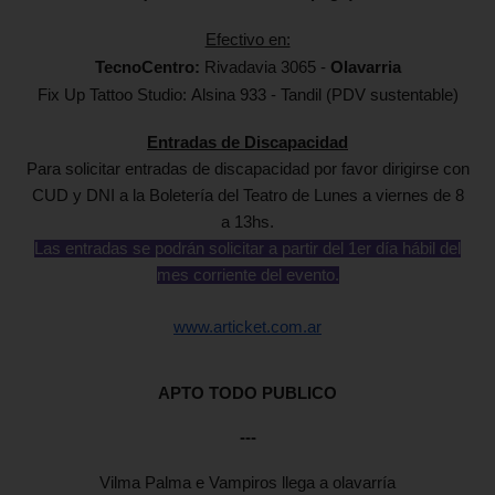
Efectivo en:
TecnoCentro:
Rivadavia 3065 -
Olavarria
Fix Up Tattoo Studio:
Alsina 933 -
Tandil
(PDV sustentable)
Entradas de Discapacidad
Para solicitar entradas de discapacidad por favor dirigirse con
CUD y DNI a la
Boletería del Teatro
de
Lunes a viernes de 8
a 13hs.
Las entradas se podrán solicitar a partir del 1er día hábil del
mes corriente del evento.
www.articket.com.ar
APTO TODO PUBLICO
---
Vilma Palma e Vampiros llega a olavarría