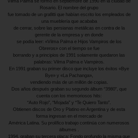
Vilma Palma se formó en septiembre de 1990 en la ciudad de
Rosario. El nombre del grupo
fue tomado de un grafitti que habían escrito los empleados de
una mueblería que acababa
de cerrar, sobre las persianas metálicas en contra de la
gerente de la empresa y en donde
se podía leer: «Vilma Palma e Hijos Vampiros de los
Obreros» con el tiempo se fue
borrando y a principios de 1991 solamente quedaron las
palabras: Vilma Palma e Vampiros.
En 1991 graban su primer disco que incluye los éxitos «Bye
Bye» y «La Pachanga»,
vendiendo más de un millón de copias.
Dos años después graban su segundo álbum “3980”, que
cuenta con los memoriosos hits:
“Auto Rojo”, “Mojada” y “Te Quiero Tanto”.
Obtienen discos de Oro y Platino en Argentina y de esta
forma ingresan en el mercado de
América Latina. Su prolífico trabajo continúa con numerosos
álbumes .
1994, graban su tercera placa: Fondo profundo la misma que