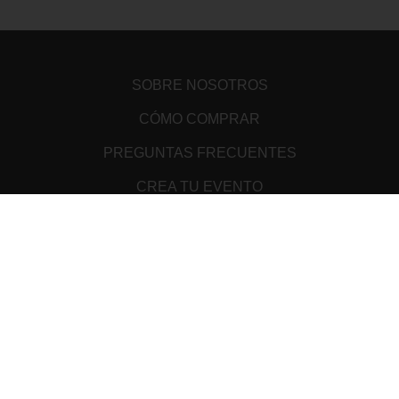
SOBRE NOSOTROS
CÓMO COMPRAR
PREGUNTAS FRECUENTES
CREA TU EVENTO
PUNTOS DE VENTA
TÉRMINOS Y CONDICIONES
ATENCIÓN AL CLIENTE
AVISO DE PRIVACIDAD
MEDIOS DE PAGO
Cookie Declaration