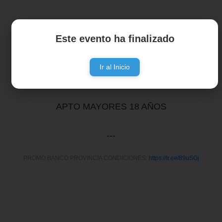
Entradas anticipadas limitadas en efectivo:
Este evento ha finalizado
La Casa de las Guitarras:
Belgrano 3420 - Mar del Plata
FAVA Casa Central:
Av. Pedro Luro 3247 - Mar del Plata
Ir al Inicio
www.articket.com.ar
APTO MAYORES 18 AÑOS
---
PROMO BANCO PROVINCIA CONDICIONES:
https://tr.ee/89uSGj